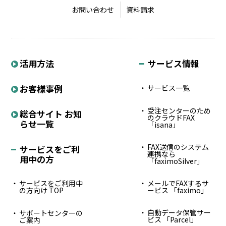
お問い合わせ
資料請求
活用方法
サービス情報
お客様事例
サービス一覧
受注センターのため
総合サイト お知
のクラウドFAX
らせ一覧
「isana」
FAX送信のシステム
サービスをご利
連携なら
用中の方
「faximoSilver」
サービスをご利用中
メールでFAXするサ
の方向け TOP
ービス 「faximo」
自動データ保管サー
サポートセンターの
ビス 「Parcel」
ご案内