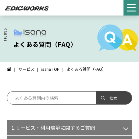
よくある質問（FAQ）
サービス
isana TOP
よくある質問（FAQ）
イ
ン
タ
ー
ネ
ッ
ト
FAX：
1.サービス・利用環境に関するご質問
HOME