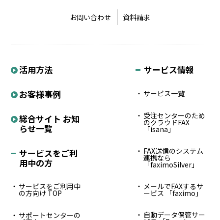
お問い合わせ
資料請求
活用方法
サービス情報
お客様事例
サービス一覧
受注センターのため
総合サイト お知
のクラウドFAX
らせ一覧
「isana」
FAX送信のシステム
サービスをご利
連携なら
用中の方
「faximoSilver」
サービスをご利用中
メールでFAXするサ
の方向け TOP
ービス 「faximo」
自動データ保管サー
サポートセンターの