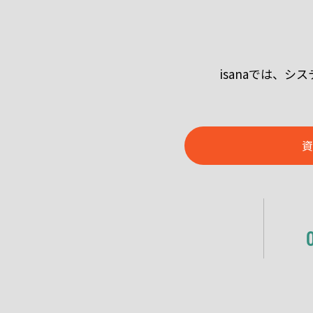
isanaでは、
資