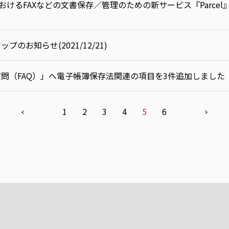
けるFAXなどの文書保存／管理のための新サービス『Parcel
ップのお知らせ(2021/12/21)
る質問（FAQ）」へ電子帳簿保存法関連の項目を3件追加しました
1
2
3
4
5
6