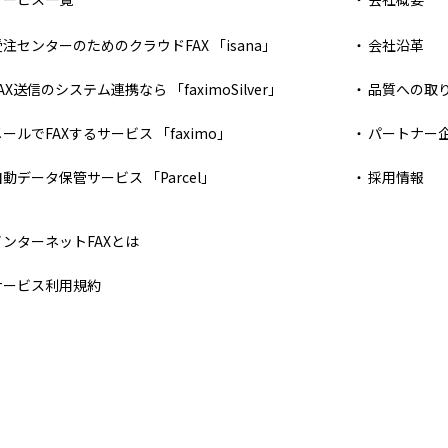
受注センターのためのクラウドFAX 「isana」
会社沿革
AX送信のシステム連携なら 「faximoSilver」
品質への取
メールでFAXするサービス 「faximo」
パートナー
自動データ保管サービス 「Parcel」
採用情報
インターネットFAXとは
サービス利用規約