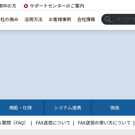
用中の方
サポートセンターのご案内
当社の強み
活用方法
お客様事例
会社情報
）
機能・仕様
システム連携
価格
質問（FAQ）
FAX送信について
FAX送信の使い方について