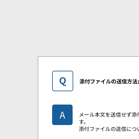
ン
タ
ー
ネ
ッ
ト
FAX：
HOME
Q
添付ファイルの送信方法
A
メール本文を送信せず添
す。
添付ファイルの送信につ