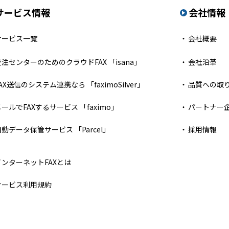
サービス情報
会社情報
サービス一覧
会社概要
受注センターのためのクラウドFAX 「isana」
会社沿革
AX送信のシステム連携なら 「faximoSilver」
品質への取
メールでFAXするサービス 「faximo」
パートナー
自動データ保管サービス 「Parcel」
採用情報
インターネットFAXとは
サービス利用規約