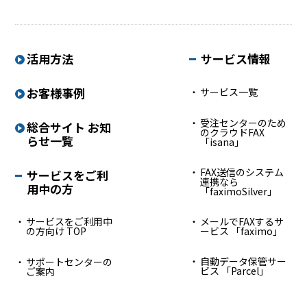
活用方法
サービス情報
お客様事例
サービス一覧
受注センターのため
総合サイト お知
のクラウドFAX
らせ一覧
「isana」
FAX送信のシステム
サービスをご利
連携なら
用中の方
「faximoSilver」
サービスをご利用中
メールでFAXするサ
の方向け TOP
ービス 「faximo」
自動データ保管サー
サポートセンターの
ビス 「Parcel」
ご案内