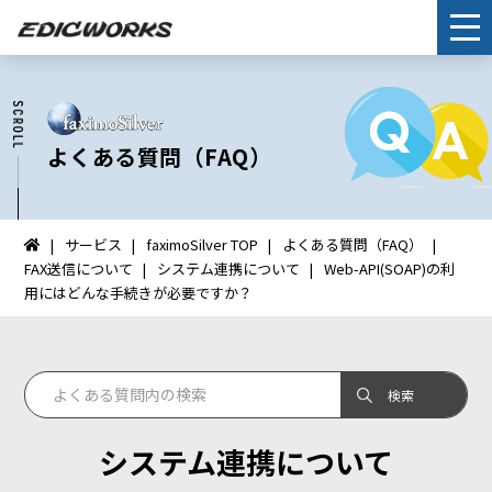
よくある質問（FAQ）
サービス
faximoSilver TOP
よくある質問（FAQ）
イ
FAX送信について
システム連携について
Web-API(SOAP)の利
ン
用にはどんな手続きが必要ですか？
タ
ー
ネ
ッ
ト
FAX：
システム連携について
HOME