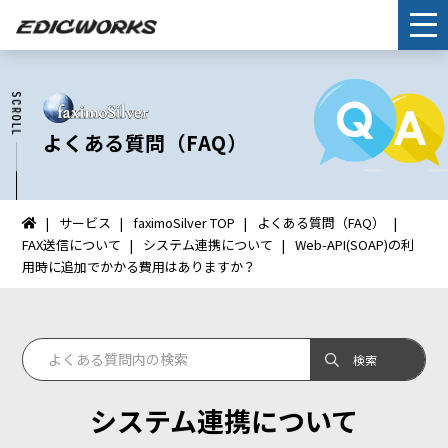
よくある質問（FAQ）
サービス
faximoSilver TOP
よくある質問（FAQ）
イ
FAX送信について
システム連携について
Web-API(SOAP)の利
ン
用時に追加でかかる費用はありますか？
タ
ー
ネ
ッ
ト
FAX：
システム連携について
HOME