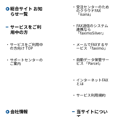
受注センターのため
総合サイト お知
のクラウドFAX
らせ一覧
「isana」
FAX送信のシステム
サービスをご利
連携なら
用中の方
「faximoSilver」
サービスをご利用中
メールでFAXするサ
の方向け TOP
ービス 「faximo」
自動データ保管サー
サポートセンターの
ビス 「Parcel」
ご案内
インターネットFAX
とは
サービス利用規約
会社情報
当サイトについ
て