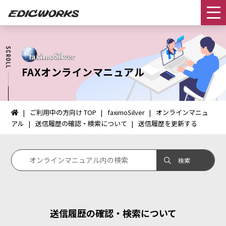
FAXオンラインマニュアル
ご利用中の方向け TOP
faximoSilver
オンラインマニュ
イ
アル
送信履歴の確認・検索について
送信履歴を更新する
ン
タ
ー
ネ
ッ
ト
FAX：
HOME
送信履歴の確認・検索について