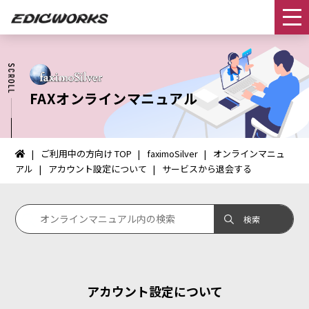
FAXオンラインマニュアル
ご利用中の方向け TOP
faximoSilver
オンラインマニュ
イ
アル
アカウント設定について
サービスから退会する
ン
タ
ー
ネ
ッ
ト
FAX：
HOME
アカウント設定について