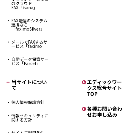
のクラウド
FAX「isana」
FAX送信のシステム
連携なら
「faximoSilver」
メールでFAXするサ
ービス「faximo」
自動データ保管サー
ビス「Parcel」
当サイトについ
エディックワー
て
クス
総合サイト
TOP
個人情報保護方針
各種お問い合わ
せ
お申し込み
情報セキュリティに
関する方針
サイトご利用条件